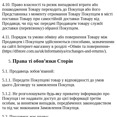
4.10. Право власності та ризик випадкової втрати або
пошкодження Товару переходить до Покупця або його
Представника з моменту отримання Товару Покупцем в місті
поставки Товару при самостійній доставки Товару від
Продавця, чи під час передачі Продавцем товару службі
доставки (перевізнику) обраної Покупцем.
4.11. Порядок та умови обміну або повернення Товару між
Продавцем і Покупцем здійснюються способами, зазначеними
на сайті Інтернет-магазину в розділі «Обмін та повернення»
(https://dfstore.com.ua/uk/informatsiya/exchanges-and-returns/).
Права ті обов’язки Сторін
5.1. Продавець зобов’язаний:
5.1.1. Передати Покупцеві товар у відповідності до умов
цього Договору та замовлення Покупця.
5.1.2. Не розголошувати будь-яку приватну інформацію про
Покупця і не надавати доступ до цієї інформації третім
особам, за винятком випадків, передбачених законодавством
та під час виконання Замовлення Покупця.
5.2. Продавець має право: