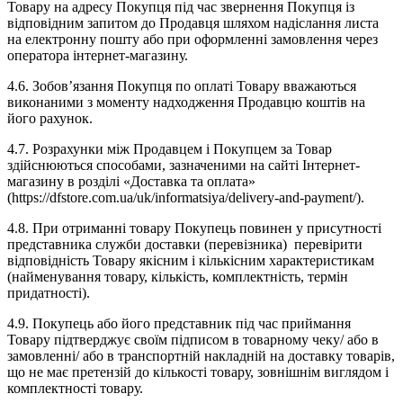
Товару на адресу Покупця під час звернення Покупця із
відповідним запитом до Продавця шляхом надіслання листа
на електронну пошту або при оформленні замовлення через
оператора інтернет-магазину.
4.6. Зобов’язання Покупця по оплаті Товару вважаються
виконаними з моменту надходження Продавцю коштів на
його рахунок.
4.7. Розрахунки між Продавцем і Покупцем за Товар
здійснюються способами, зазначеними на сайті Інтернет-
магазину в розділі «Доставка та оплата»
(https://dfstore.com.ua/uk/informatsiya/delivery-and-payment/).
4.8. При отриманні товару Покупець повинен у присутності
представника служби доставки (перевізника) перевірити
відповідність Товару якісним і кількісним характеристикам
(найменування товару, кількість, комплектність, термін
придатності).
4.9. Покупець або його представник під час приймання
Товару підтверджує своїм підписом в товарному чеку/ або в
замовленні/ або в транспортній накладній на доставку товарів,
що не має претензій до кількості товару, зовнішнім виглядом і
комплектності товару.