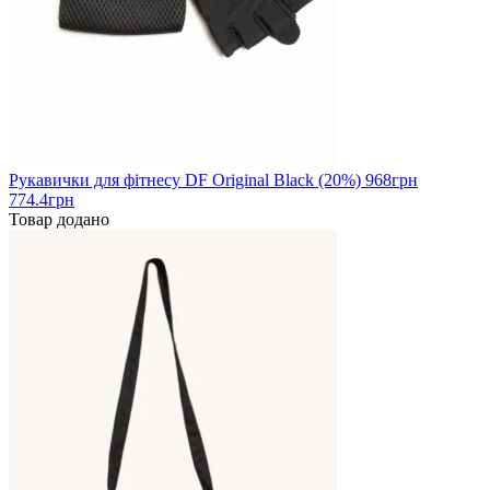
Рукавички для фітнесу DF Original Black (20%)
968
грн
774.4грн
Товар додано