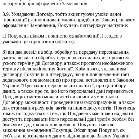
інформації при оформленні Замовлення.
3.9. Укладаючи Договір, тобто акцептуючи умови даної
пропозиції (запропоновані умови придбання Товару), шляхом
оформлення Замовлення, Покупець підтверджує наступне:
а) Покупець цілком і повністю ознайомлений, і згоден з
умовами цієї пропозиції (оферти);
б) він дає дозвіл на збір, обробку та передачу персональних
даних, дозвіл на обробку персональних даних діє протягом
усього терміну дії Договору, а також протягом необмеженого
терміну після закінчення його дії. Крім цього, укладенням
договору Покупець підтверджує, що він повідомлений (без
додаткового повідомлення) про права, встановлених Законом
України “Про захист персональних даних”, про цілі збору
даних, а також про те, що його персональні дані передаються
Продавцю з метою можливості виконання умов цього
Договору, можливості проведення взаєморозрахунків, а також
для отримання рахунків, актів та інших документів. Покупець
також погоджується з тим, що Продавець має право надавати
доступ та передавати його персональні дані третім особам без
будь-яких додаткових повідомлень Покупця з метою
виконання замовлення Покупця. Обсяг прав Покупця, як
суб’єкта персональних даних відповідно до Закону України