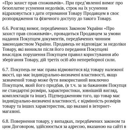
«Про захист прав споживачів». При пред’явленні вимог про
безоплатне усунення недоліків, строк на їх усунення
відраховується з дати отримання Товару Продавцем в своє
розпорядження та фізичного доступу до такого Товару.
6.6. Розгляд вимог, передбачених Законом України «Про
захист прав споживачів», провадиться Продавцем за умови
надання Покупцем документів, передбачених чинним
законодавством України. Продавець не відповідає за недоліки
Товару, які виникли після його передання Покупцеві
внаслідок порушення Покупцем правил користування або
зберігання Товару, дій третіх осіб або непереборної сили.
6.7. Покупець не має права відмовитися від товару належної
якості, що має індивідуально-визначені властивості, якщо
зазначений товар може бути використаний виключно
Покупцем, який його придбав, (в т.ч. за за бажанням Покупця
не стандартні розміри, характеристики, зовнішній вигляд,
комплектація та інше). Підтвердженням того, що товар має
індивідуально-визначені властивості, є відмінність розмірів
товару та інших характеристик, що вказані в інтернет-
магазині.
6.8. Повернення товару, у випадках, передбачених законом та
цим Договором, здійснюється за адресою, вказаною на сайті в