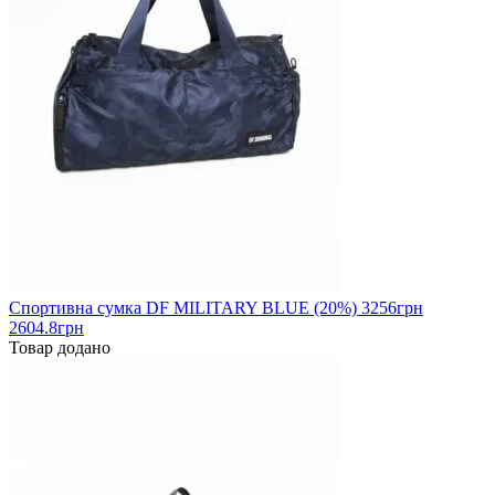
Спортивна сумка DF MILITARY BLUE (20%)
3256
грн
2604.8грн
Товар додано