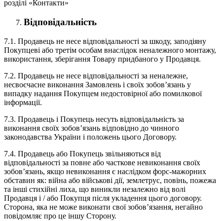
розділі «Контакти»
Відповідальність
7.1. Продавець не несе відповідальності за шкоду, заподіяну
Покупцеві або третім особам внаслідок неналежного монтажу,
використання, зберігання Товару придбаного у Продавця.
7.2. Продавець не несе відповідальності за неналежне,
несвоєчасне виконання Замовлень і своїх зобов’язань у
випадку надання Покупцем недостовірної або помилкової
інформації.
7.3. Продавець і Покупець несуть відповідальність за
виконання своїх зобов’язань відповідно до чинного
законодавства України і положень цього Договору.
7.4. Продавець або Покупець звільняються від
відповідальності за повне або часткове невиконання своїх
зобов’язань, якщо невиконання є наслідком форс-мажорних
обставин як: війна або військові дії, землетрус, повінь, пожежа
та інші стихійні лиха, що виникли незалежно від волі
Продавця і / або Покупця після укладення цього договору.
Сторона, яка не може виконати свої зобов’язання, негайно
повідомляє про це іншу Сторону.