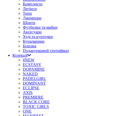
Комплекти
Легінси
Топи
Джемпери
Шорти
Футболки та майки
Аксесуари
Худі та курточки
Купальники
Білизна
Подарунковий сертифікат
Колекції
#NEW
ECSTASY
DOPAMINE
NAKED
PADELGIRL
DOMINANT
ECLIPSE
AXIS
PREMIERE
BLACK CORE
TOXIC GIRLS
ONE
MANIFEST