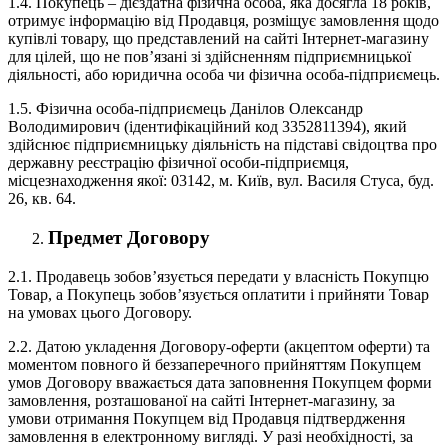
1.4. Покупець – дієздатна фізична особа, яка досягла 18 років,
отримує інформацію від Продавця, розміщує замовлення щодо
купівлі товару, що представлений на сайті Інтернет-магазину
для цілей, що не пов’язані зі здійсненням підприємницької
діяльності, або юридична особа чи фізична особа-підприємець.
1.5. Фізична особа-підприємець Данілов Олександр
Володимирович (ідентифікаційний код 3352811394), який
здійснює підприємницьку діяльність на підставі свідоцтва про
державну реєстрацію фізичної особи-підприємця,
місцезнаходження якої: 03142, м. Київ, вул. Василя Стуса, буд.
26, кв. 64.
Предмет Договору
2.1. Продавець зобов’язується передати у власність Покупцю
Товар, а Покупець зобов’язується оплатити і прийняти Товар
на умовах цього Договору.
2.2. Датою укладення Договору-оферти (акцептом оферти) та
моментом повного й беззаперечного прийняттям Покупцем
умов Договору вважається дата заповнення Покупцем форми
замовлення, розташованої на сайті Інтернет-магазину, за
умови отримання Покупцем від Продавця підтвердження
замовлення в електронному вигляді. У разі необхідності, за