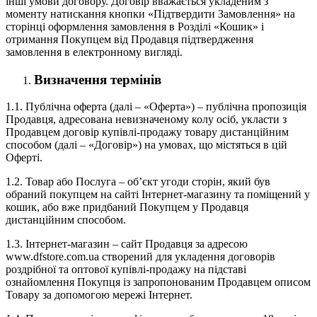
інші умови договору. Договір вважається укладеним з
моменту натискання кнопки «Підтвердити Замовлення» на
сторінці оформлення замовлення в Розділі «Кошик» і
отримання Покупцем від Продавця підтвердження
замовлення в електронному вигляді.
Визначення термінів
1.1. Публічна оферта (далі – «Оферта») – публічна пропозиція
Продавця, адресована невизначеному колу осіб, укласти з
Продавцем договір купівлі-продажу товару дистанційним
способом (далі – «Договір») на умовах, що містяться в цій
Оферті.
1.2. Товар або Послуга – об’єкт угоди сторін, який був
обраний покупцем на сайті Інтернет-магазину та поміщений у
кошик, або вже придбаний Покупцем у Продавця
дистанційним способом.
1.3. Інтернет-магазин – сайт Продавця за адресою
www.dfstore.com.ua створений для укладення договорів
роздрібної та оптової купівлі-продажу на підставі
ознайомлення Покупця із запропонованим Продавцем описом
Товару за допомогою мережі Інтернет.