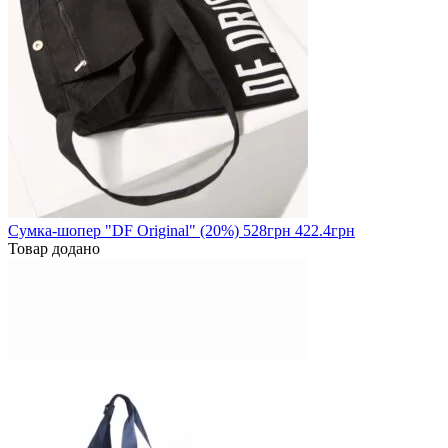
Сумка-шопер "DF Original" (20%)
528
грн
422.4грн
Товар додано