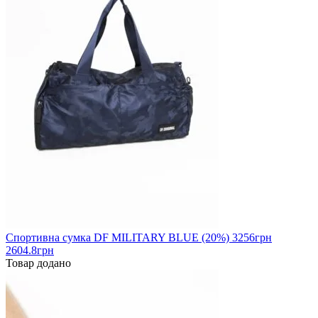
Спортивна сумка DF MILITARY BLUE (20%)
3256
грн
2604.8грн
Товар додано