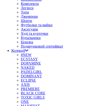
Комплекти
Легінси
Топи
Джемпери
Шорти
Футболки та майки
Аксесуари
Худі та курточки
Купальники
Білизна
Подарунковий сертифікат
Колекції
#NEW
ECSTASY
DOPAMINE
NAKED
PADELGIRL
DOMINANT
ECLIPSE
AXIS
PREMIERE
BLACK CORE
TOXIC GIRLS
ONE
MANIFEST