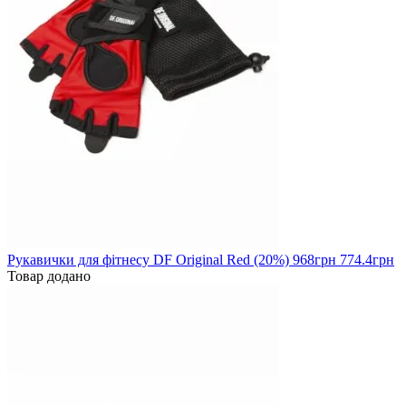
Рукавички для фітнесу DF Original Red (20%)
968
грн
774.4грн
Товар додано