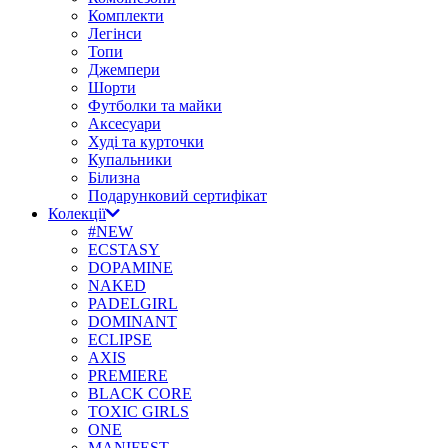
Комплекти
Легінси
Топи
Джемпери
Шорти
Футболки та майки
Аксесуари
Худі та курточки
Купальники
Білизна
Подарунковий сертифікат
Колекції
#NEW
ECSTASY
DOPAMINE
NAKED
PADELGIRL
DOMINANT
ECLIPSE
AXIS
PREMIERE
BLACK CORE
TOXIC GIRLS
ONE
MANIFEST