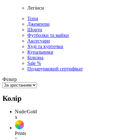
Легінси
Топи
Джемпери
Шорти
Футболки та майки
Аксесуари
Худі та курточки
Купальники
Білизна
Sale %
Подарунковий сертифікат
Фільтр
Колір
Nude/Gold
x
Prints
x