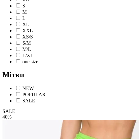
S
M
L
XL
XXL
XS/S
S/M
M/L
L/XL
one size
Мітки
NEW
POPULAR
SALE
SALE
40%