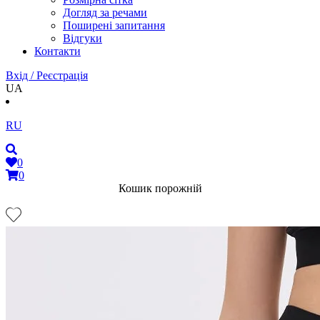
Догляд за речами
Поширені запитання
Відгуки
Контакти
Вхід / Реєстрація
UA
RU
0
0
Кошик порожній