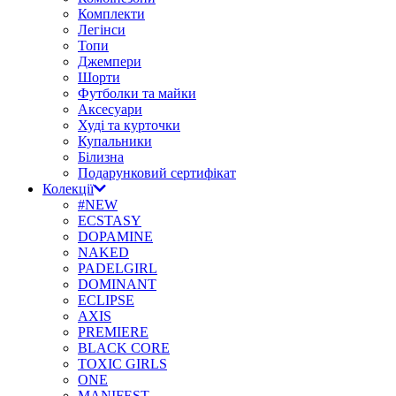
Комплекти
Легінси
Топи
Джемпери
Шорти
Футболки та майки
Аксесуари
Худі та курточки
Купальники
Білизна
Подарунковий сертифікат
Колекції
#NEW
ECSTASY
DOPAMINE
NAKED
PADELGIRL
DOMINANT
ECLIPSE
AXIS
PREMIERE
BLACK CORE
TOXIC GIRLS
ONE
MANIFEST